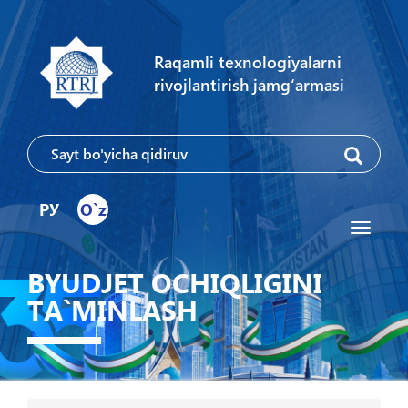
Raqamli texnologiyalarni
rivojlantirish jamg‘armasi
РУ
O`z
Toggle
navigati
BYUDJET OCHIQLIGINI
TA`MINLASH