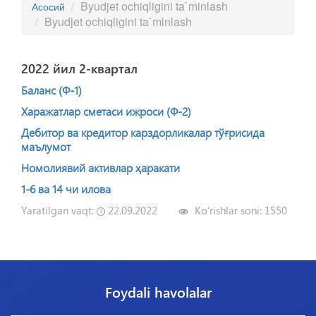
Byudjet ochiqligini ta`minlash
Асосий
Byudjet ochiqligini ta`minlash
2022 йил 2-квартал
Баланс (Ф-1)
Харажатлар сметаси ижроси (Ф-2)
Дебитор ва кредитор карздорликалар тўғрисида
маълумот
Номолиявий активлар ҳаракати
1-6 ва 14 чи илова
Yaratilgan vaqt:
22.09.2022
Ko‘rishlar soni:
1550
Foydali havolalar