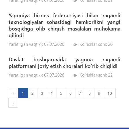
Yaratilgan vaqt:
07.07.2026
Ko‘rishlar soni:
19
Yaponiya biznes federatsiyasi bilan raqamli
texnologiyalar sohasidagi hamkorlikni yangi
bosqichga olib chiqish masalalari muhokama
qilindi
Yaratilgan vaqt:
07.07.2026
Ko‘rishlar soni:
20
Davlat boshqaruvida yagona raqamli
platformani joriy etish choralari koʻrib chiqildi
Yaratilgan vaqt:
07.07.2026
Ko‘rishlar soni:
22
«
1
2
3
4
5
6
7
8
9
10
»