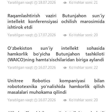
Yaratilgan vaqt:
18.07.2026
Ko‘rishlar soni:
21
Raqamlashtirish vaziri Butunjahon sun’iy
intellekt konferensiyasi ochilish marosimida
ishtirok etdi
Yaratilgan vaqt:
17.07.2026
Ko‘rishlar soni:
20
O‘zbekiston sun’iy intellekt sohasida
hamkorlik bo‘yicha Butunjahon tashkiloti
(WAICO)ning hamta’sischilaridan biriga aylandi
Yaratilgan vaqt:
16.07.2026
Ko‘rishlar soni:
22
Unitree Robotics kompaniyasi bilan
robototexnika yo‘nalishida hamkorlik qilish
masalalari muhokama qilindi
Yaratilgan vaqt:
16.07.2026
Ko‘rishlar soni:
20