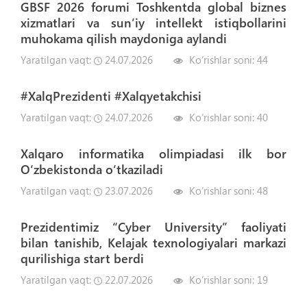
GBSF 2026 forumi Toshkentda global biznes
xizmatlari va sun’iy intellekt istiqbollarini
muhokama qilish maydoniga aylandi
Yaratilgan vaqt:
24.07.2026
Ko‘rishlar soni:
44
#XalqPrezidenti #Xalqyetakchisi
Yaratilgan vaqt:
24.07.2026
Ko‘rishlar soni:
40
Xalqaro informatika olimpiadasi ilk bor
Oʻzbekistonda oʻtkaziladi
Yaratilgan vaqt:
23.07.2026
Ko‘rishlar soni:
48
Prezidentimiz “Cyber University” faoliyati
bilan tanishib, Kelajak texnologiyalari markazi
qurilishiga start berdi
Yaratilgan vaqt:
22.07.2026
Ko‘rishlar soni:
19