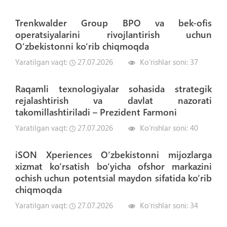
Trenkwalder Group BPO va bek-ofis
operatsiyalarini rivojlantirish uchun
O‘zbekistonni ko‘rib chiqmoqda
Yaratilgan vaqt:
27.07.2026
Ko‘rishlar soni:
37
Raqamli texnologiyalar sohasida strategik
rejalashtirish va davlat nazorati
takomillashtiriladi – Prezident Farmoni
Yaratilgan vaqt:
27.07.2026
Ko‘rishlar soni:
40
iSON Xperiences O‘zbekistonni mijozlarga
xizmat ko‘rsatish bo‘yicha ofshor markazini
ochish uchun potentsial maydon sifatida ko‘rib
chiqmoqda
Yaratilgan vaqt:
27.07.2026
Ko‘rishlar soni:
34