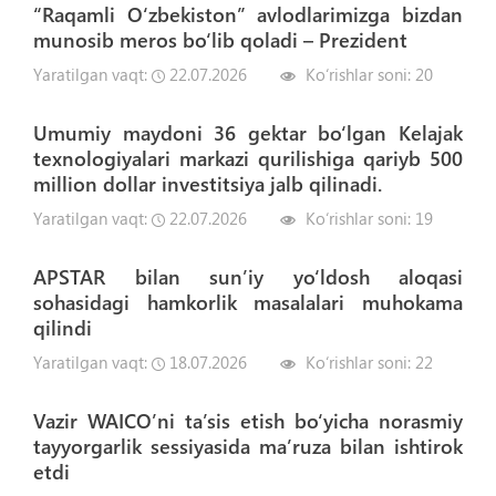
“Raqamli O‘zbekiston” avlodlarimizga bizdan
munosib meros bo‘lib qoladi – Prezident
Yaratilgan vaqt:
22.07.2026
Ko‘rishlar soni:
20
Umumiy maydoni 36 gektar bo‘lgan Kelajak
texnologiyalari markazi qurilishiga qariyb 500
million dollar investitsiya jalb qilinadi.
Yaratilgan vaqt:
22.07.2026
Ko‘rishlar soni:
19
APSTAR bilan sun’iy yo‘ldosh aloqasi
sohasidagi hamkorlik masalalari muhokama
qilindi
Yaratilgan vaqt:
18.07.2026
Ko‘rishlar soni:
22
Vazir WAICO’ni ta’sis etish bo‘yicha norasmiy
tayyorgarlik sessiyasida ma’ruza bilan ishtirok
etdi