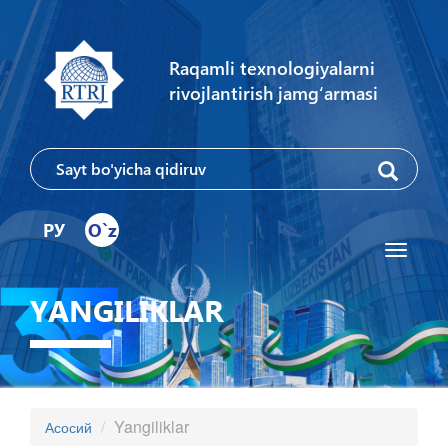
Raqamli texnologiyalarni
rivojlantirish jamg‘armasi
РУ
O`z
Toggle
navigati
YANGILIKLAR
Yangiliklar
Асосий