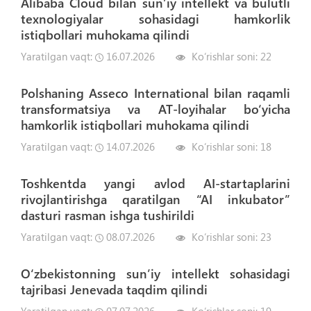
Alibaba Cloud bilan sun’iy intellekt va bulutli
texnologiyalar sohasidagi hamkorlik
istiqbollari muhokama qilindi
Yaratilgan vaqt:
16.07.2026
Ko‘rishlar soni:
22
Polshaning Asseco International bilan raqamli
transformatsiya va AT-loyihalar bo‘yicha
hamkorlik istiqbollari muhokama qilindi
Yaratilgan vaqt:
14.07.2026
Ko‘rishlar soni:
18
Toshkentda yangi avlod AI-startaplarini
rivojlantirishga qaratilgan “AI inkubator”
dasturi rasman ishga tushirildi
Yaratilgan vaqt:
08.07.2026
Ko‘rishlar soni:
23
O‘zbekistonning sun’iy intellekt sohasidagi
tajribasi Jenevada taqdim qilindi