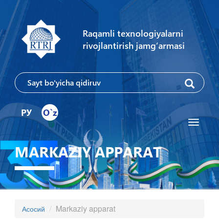
Raqamli texnologiyalarni
rivojlantirish jamg‘armasi
РУ
O`z
Toggle
navigati
MARKAZIY APPARAT
Markaziy apparat
Асосий