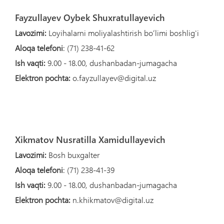
Fayzullayev Oybek Shuxratullayevich
Lavozimi:
Loyihalarni moliyalashtirish boʻlimi boshlig'i
Aloqa telefoni
: (71) 238-41-62
Ish vaqti:
9.00 - 18.00, dushanbadan-jumagacha
Elektron pochta:
o.fayzullayev@digital.uz
Xikmatov Nusratilla Xamidullayevich
Lavozimi:
Bosh buxgalter
Aloqa telefoni
: (71) 238-41-39
Ish vaqti:
9.00 - 18.00, dushanbadan-jumagacha
Elektron pochta:
n.khikmatov@digital.uz