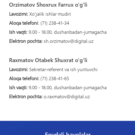
Orzimatov Shoxrux Farrux o'g'li
Lavozimi:
Xoʻjalik ishlar mudiri
Aloqa telefoni
: (71) 238-41-34
Ish vaqti:
9.00 - 18.00, dushanbadan-jumagacha
Elektron pochta:
sh.orzimatov@digital.uz
Raxmatov Otabek Shuxrat o'g'li
Lavozimi:
Sekretar-referent va ish yurituvchi
Aloqa telefoni:
(71) 238-41-65
Ish vaqti:
9.00 - 18.00, dushanbadan-jumagacha
Elektron pochta:
o.raxmatov@digital.uz
Foydali havolalar