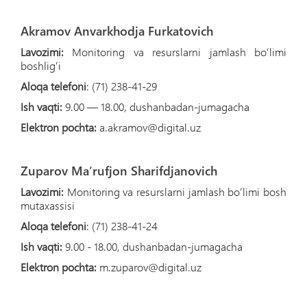
Akramov Anvarkhodja Furkatovich
Lavozimi:
Monitoring va resurslarni jamlash boʻlimi
boshligʻi
Aloqa telefoni
: (71) 238-41-29
Ish vaqti:
9.00 — 18.00, dushanbadan-jumagacha
Elektron pochta:
a.akramov@digital.uz
Zuparov Maʼrufjon Sharifdjanovich
Lavozimi:
Monitoring va resurslarni jamlash boʻlimi bosh
mutaxassisi
Aloqa telefoni
: (71) 238-41-24
Ish vaqti:
9.00 - 18.00, dushanbadan-jumagacha
Elektron pochta:
m.zuparov@digital.uz