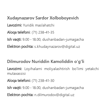
Xudaynazarov Sardor Xolboboyevich
Lavozimi:
Yuridik maslahatchi
Aloqa telefoni
: (71) 238-41-35
Ish vaqti:
9.00 - 18.00, dushanbadan-jumagacha
Elektron pochta:
s.khudaynazarov@digital.uz
Dilmurodov Nuriddin Kamoliddin oʻgʻli
Lavozimi:
Loyihalarni moliyalashtirish boʻlimi yetakchi
mutaxassisi
Aloqa telefoni:
(71) 238-41-30
Ish vaqti:
9.00 - 18.00, dushanbadan-jumagacha
Elektron pochta:
n.dilmurodov@digital.uz