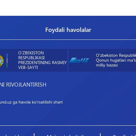
Foydali havolalar
O‘ZBEKISTON
O‘zbekiston Respublik
RESPUBLIKASI
Qonun hujjatlari maʼl
PREZIDENTINING RASMIY
milliy bazasi
VEB-SAYTI
I RIVOJLANTIRISH
d.uz ga havola ko‘rsatilishi shart