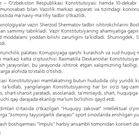
br – O‘zbekiston Respublikasi Konstitutsiyasi hamda 10-dekabr
munosabati bilan Vazirlik markazi apparati va tizimdagi korxona
ostida ma’naviy-ma’rifiy tadbir o‘tkazildi.
 texnologiyalar vaziri Sherzod Shermatov tadbir ishtirokchilarini
ilan samimiy tabrikladi. Vazir Konstitutsiyaning ahamiyatiga ga
moddalarni yoddan bilishi zarurligini ta’kidladi. Shuningdek, 
tdi.
nunchilik palatasi Korrupsiyaga qarshi kurashish va sud-huquq 
ish markazi katta o‘qituvchisi Raxmatilla Dexkanovlar Konstitutsiya
jarayonlari, bu jarayonda ishtirok etgan xalqimizning faolligi, 
arga alohida to‘xtalib o‘tishdi.
i Konstitutsiyasi mamlakatning butun hududida oliy yuridik kuch
 ta’kidlab, yangilangan Konstitutsiyaning har bir so‘zi tag-z
shart-sharoit yaratadi, asoslanadi, ta’minlaydi, shart, huquqiga e
uchi qay darajada ekanligi ma’lum bo‘lishini qayd etdi.
dimlari o‘rtasida o‘tkazilgan “Huquqiy zakovat” intellektual o‘y
rga “Jismoniy tayyorgarlik darajasi” sport sinovlarida erishilgan yuq
lash boshqarmasi “Impuls” harbiy ansambli tomonidan konsert dast
0