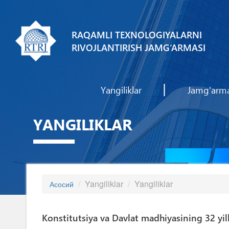
RAQAMLI TEXNOLOGIYALARNI
RIVOJLANTIRISH JAMG‘ARMASI
Yangiliklar
Jamg'arm
YANGILIKLAR
Yangiliklar
Yangiliklar
Асосий
Konstitutsiya va Davlat madhiyasining 32 yill