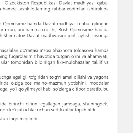
 – O‘zbekiston Respublikasi Davlat madhiyasi qabul
 hamda tashkilotlarning rahbar-xodimlari ishtirokida
 Bosh Qomusimiz hamda Davlat madhiyasi qabul qilingan
pirar ekan, uni hamma o‘qishi, Bosh Qomusimiz haqida
Sh.Shermatov Davlat madhiyasini jonli aytish insonga
masalalari qo‘mitasi a’zosi Shaxnoza Joldasova hamda
ning fuqarolarimiz hayotida tutgan o‘rni va ahamiyati,
ular tomonidan bildirilgan fikr-mulohazalar, taklif va
ga egaligi, to‘g‘ridan to‘g‘ri amal qilishi va yagona
amirida o‘ziga xos ma’no-mazmun yotishini, moddalar
ga, yo‘l qo‘yilmaydi kabi so‘zlarga e’tibor qaratib, bu
inida birinchi o‘rinni egallagan jamoaga, shuningdek,
ori ko‘rsatkichlar uchun sertifikatlar topshirildi.
uri taqdim qilindi.