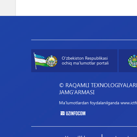
O‘zbekiston Respublikasi
ochiq maʼlumotlar portali
© RAQAMLI TEXNOLOGIYALARN
JAMG‘ARMASI
Maʼlumotlardan foydalanilganda www.ictfun