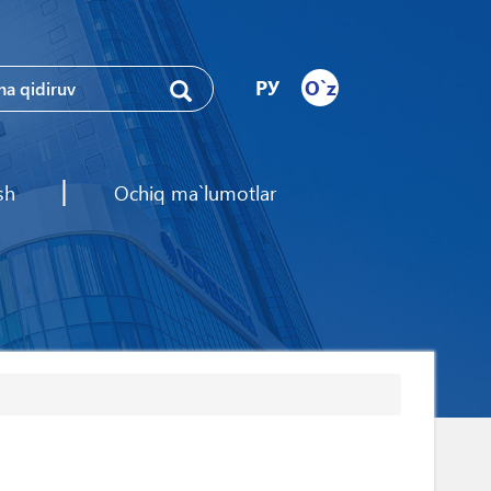
РУ
O`z
sh
Ochiq ma`lumotlar