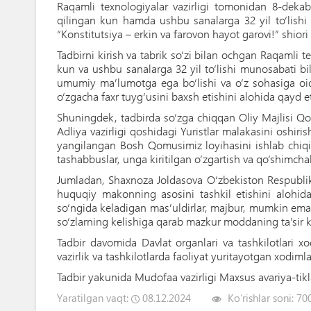
Raqamli texnologiyalar vazirligi tomonidan 8-deka
qilingan kun hamda ushbu sanalarga 32 yil to‘lishi 
“Konstitutsiya – erkin va farovon hayot garovi!” shiori 
Tadbirni kirish va tabrik so‘zi bilan ochgan Raqamli
kun va ushbu sanalarga 32 yil to‘lishi munosabati b
umumiy ma’lumotga ega bo‘lishi va o‘z sohasiga oid 
o‘zgacha faxr tuyg‘usini baxsh etishini alohida qayd e
Shuningdek, tadbirda so‘zga chiqqan Oliy Majlisi Qo
Adliya vazirligi qoshidagi Yuristlar malakasini oshir
yangilangan Bosh Qomusimiz loyihasini ishlab chiqish 
tashabbuslar, unga kiritilgan o‘zgartish va qo‘shimchal
Jumladan, Shaxnoza Joldasova O‘zbekiston Respublikas
huquqiy makonning asosini tashkil etishini alohida
so‘ngida keladigan mas’uldirlar, majbur, mumkin emas, 
so‘zlarning kelishiga qarab mazkur moddaning ta’sir k
Tadbir davomida Davlat organlari va tashkilotlari xo
vazirlik va tashkilotlarda faoliyat yuritayotgan xodimla
Tadbir yakunida Mudofaa vazirligi Maxsus avariya-tik
Yaratilgan vaqt:
08.12.2024
Ko‘rishlar soni:
70