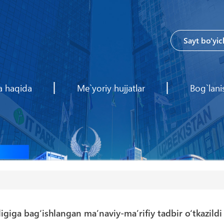
a haqida
Me`yoriy hujjatlar
Bog`lani
igiga bag‘ishlangan ma’naviy-ma’rifiy tadbir o‘tkazildi