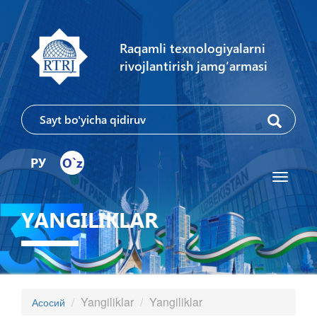
Raqamli texnologiyalarni
rivojlantirish jamg‘armasi
РУ
O`z
Toggle
navigati
YANGILIKLAR
Yangiliklar
Yangiliklar
Асосий