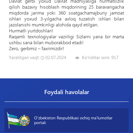
Davlat gerbi yoxud Davlat madhiyasiga hurmatsizlik
qilish bazaviy hisoblash miqdorining 25 baravarigacha
miqdorda jarima yoki 360 soatgachamajburiy jamoat
ishlari yoxud 3-yilgacha axloq tuzatish ishlari bilan
jazolanishi mumkinligi alohida qayd etilgan.
Hurmatli yurtdoshlari!
Raqamli texnologiyalar vazirligi Sizlarni yana bir marta
ushbu sana bilan muborakbod etadi!
Zero, gerbmiz – faxrimizdir!
Yaratilgan vaqt:
02.07.2024
Ko‘rishlar soni:
917
Foydali havolalar
O‘zbekiston Respublikasi ochiq maʼlumotlar
portali