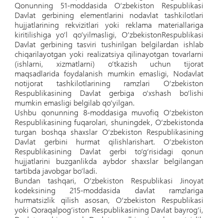
Qonunning 51-moddasida O‘zbekiston Respublikasi
Davlat gerbining elementlarini nodavlat tashkilotlari
hujjatlarining rekvizitlari yoki reklama materiallariga
kiritilishiga yo‘l qo‘yilmasligi, O‘zbekistonRespublikasi
Davlat gerbining tasviri tushirilgan belgilardan ishlab
chiqarilayotgan yoki realizatsiya qilinayotgan tovarlarni
(ishlarni, xizmatlarni) o‘tkazish uchun tijorat
maqsadlarida foydalanish mumkin emasligi, Nodavlat
notijorat tashkilotlarining ramzlari O‘zbekiston
Respublikasining Davlat gerbiga o‘xshash bo‘lishi
mumkin emasligi belgilab qo‘yilgan.
Ushbu qonunning 8-moddasiga muvofiq O‘zbekiston
Respublikasining fuqarolari, shuningdek, O‘zbekistonda
turgan boshqa shaxslar O‘zbekiston Respublikasining
Davlat gerbini hurmat qilishlarishart. O‘zbekiston
Respublikasining Davlat gerbi to‘g‘risidagi qonun
hujjatlarini buzganlikda aybdor shaxslar belgilangan
tartibda javobgar bo‘ladi.
Bundan tashqari, O‘zbekiston Respublikasi Jinoyat
kodeksining 215-moddasida davlat ramzlariga
hurmatsizlik qilish asosan, O‘zbekiston Respublikasi
yoki Qoraqalpog‘iston Respublikasining Davlat bayrog‘i,