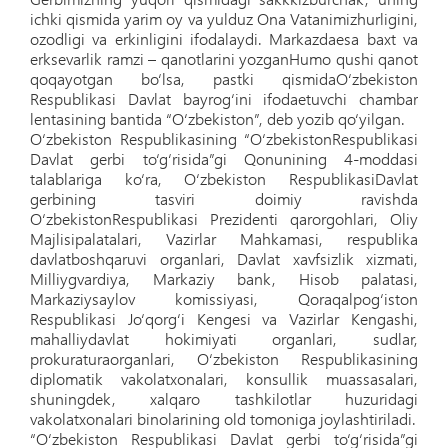
ichki qismida yarim oy va yulduz Ona Vatanimizhurligini,
ozodligi va erkinligini ifodalaydi. Markazdaesa baxt va
erksevarlik ramzi – qanotlarini yozganHumo qushi qanot
qoqayotgan bo‘lsa, pastki qismidaO‘zbekiston
Respublikasi Davlat bayrog‘ini ifodaetuvchi chambar
lentasining bantida “O‘zbekiston”, deb yozib qo‘yilgan.
O‘zbekiston Respublikasining “O‘zbekistonRespublikasi
Davlat gerbi to‘g‘risida”gi Qonunining 4-moddasi
talablariga ko‘ra, O‘zbekiston RespublikasiDavlat
gerbining tasviri doimiy ravishda
O‘zbekistonRespublikasi Prezidenti qarorgohlari, Oliy
Majlisipalatalari, Vazirlar Mahkamasi, respublika
davlatboshqaruvi organlari, Davlat xavfsizlik xizmati,
Milliygvardiya, Markaziy bank, Hisob palatasi,
Markaziysaylov komissiyasi, Qoraqalpog‘iston
Respublikasi Jo‘qorg‘i Kengesi va Vazirlar Kengashi,
mahalliydavlat hokimiyati organlari, sudlar,
prokuraturaorganlari, O‘zbekiston Respublikasining
diplomatik vakolatxonalari, konsullik muassasalari,
shuningdek, xalqaro tashkilotlar huzuridagi
vakolatxonalari binolarining old tomoniga joylashtiriladi.
“O‘zbekiston Respublikasi Davlat gerbi to‘g‘risida”gi