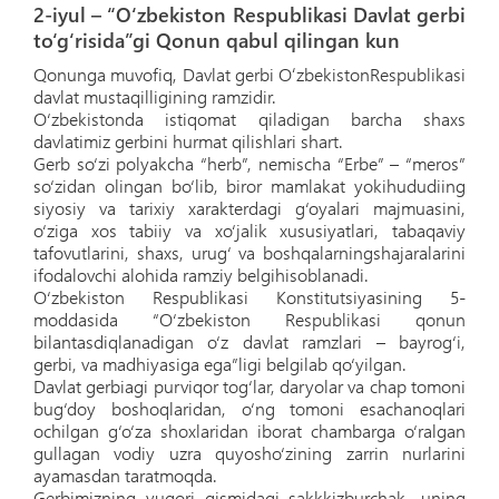
2-iyul – “O‘zbekiston Respublikasi Davlat gerbi
to‘g‘risida”gi Qonun qabul qilingan kun
Qonunga muvofiq, Davlat gerbi OʻzbekistonRespublikasi
davlat mustaqilligining ramzidir.
O‘zbekistonda istiqomat qiladigan barcha shaxs
davlatimiz gerbini hurmat qilishlari shart.
Gerb so‘zi polyakcha “herb”, nemischa “Erbe” – “meros”
so‘zidan olingan bo‘lib, biror mamlakat yokihududiing
siyosiy va tarixiy xarakterdagi g‘oyalari majmuasini,
o‘ziga xos tabiiy va xo‘jalik xususiyatlari, tabaqaviy
tafovutlarini, shaxs, urug‘ va boshqalarningshajaralarini
ifodalovchi alohida ramziy belgihisoblanadi.
O‘zbekiston Respublikasi Konstitutsiyasining 5-
moddasida “O‘zbekiston Respublikasi qonun
bilantasdiqlanadigan o‘z davlat ramzlari – bayrog‘i,
gerbi, va madhiyasiga ega”ligi belgilab qo‘yilgan.
Davlat gerbiagi purviqor tog‘lar, daryolar va chap tomoni
bug‘doy boshoqlaridan, o‘ng tomoni esachanoqlari
ochilgan g‘o‘za shoxlaridan iborat chambarga o‘ralgan
gullagan vodiy uzra quyosho‘zining zarrin nurlarini
ayamasdan taratmoqda.
Gerbimizning yuqori qismidagi sakkkizburchak, uning