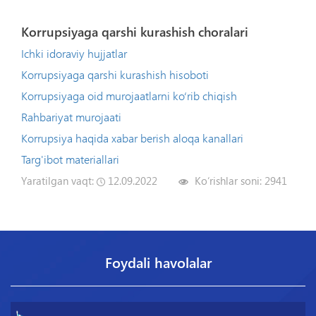
Korrupsiyaga qarshi kurashish choralari
Ichki idoraviy hujjatlar
Korrupsiyaga qarshi kurashish hisoboti
Korrupsiyaga oid murojaatlarni ko‘rib chiqish
Rahbariyat murojaati
Korrupsiya haqida xabar berish aloqa kanallari
Targ'ibot materiallari
Yaratilgan vaqt:
12.09.2022
Ko‘rishlar soni:
2941
Foydali havolalar