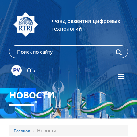
Фонд развития цифровых
технологий
РУ
O`z
Toggle
navigati
НОВОСТИ
Новости
Главная